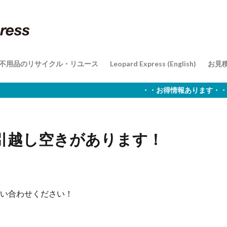
引越
お引越
お引越
引越をするコツ
不用品のリサイクル・リユース
Leopard Express (English)
お見
引越
お引越
お引越
引越をするコツ
・・お得情報あります・・L
お引越し空きがあります！
お問い合わせください！