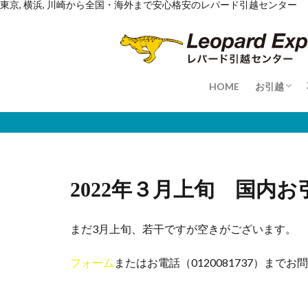
単身のお
ご家族の
海外への
かしこく
東京, 横浜, 川崎から全国・海外まで安心格安のレパード引越センター
HOME
お引越
単身のお
ご家族の
海外への
かしこく
2022年３月上旬 国内
まだ3月上旬、若干ですが空きがございます。
フォーム
またはお電話（0120081737）まで